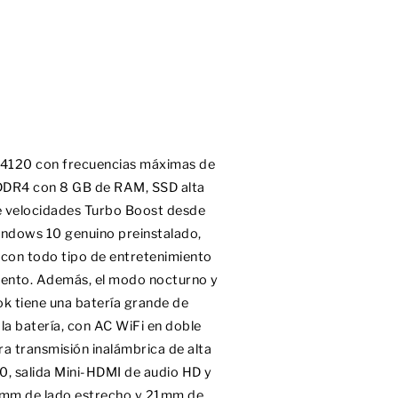
N4120 con frecuencias máximas de
LPDDR4 con 8 GB de RAM, SSD alta
te velocidades Turbo Boost desde
dows 10 genuino preinstalado,
 con todo tipo de entretenimiento
miento. Además, el modo nocturno y
ok tiene una batería grande de
a batería, con AC WiFi en doble
a transmisión inalámbrica de alta
.0, salida Mini-HDMI de audio HD y
m de lado estrecho y 21mm de