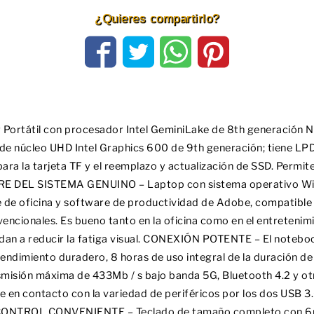
¿Quieres compartirlo?
rtátil con procesador Intel GeminiLake de 8th generación 
ca de núcleo UHD Intel Graphics 600 de 9th generación; tiene 
ara la tarjeta TF y el reemplazo y actualización de SSD. Permi
RE DEL SISTEMA GENUINO – Laptop con sistema operativo Win
 de oficina y software de productividad de Adobe, compatible
nvencionales. Es bueno tanto en la oficina como en el entreteni
udan a reducir la fatiga visual. CONEXIÓN POTENTE – El notebo
dimiento duradero, 8 horas de uso integral de la duración de l
misión máxima de 433Mb / s bajo banda 5G, Bluetooth 4.2 y otr
 en contacto con la variedad de periféricos por los dos USB 3
CONTROL CONVENIENTE – Teclado de tamaño completo con 6m