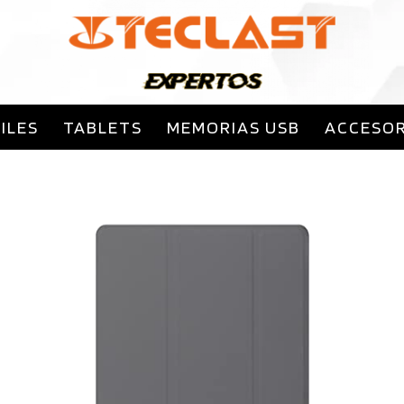
Saltar
al
contenido
clast España
ILES
TABLETS
MEMORIAS USB
ACCESOR